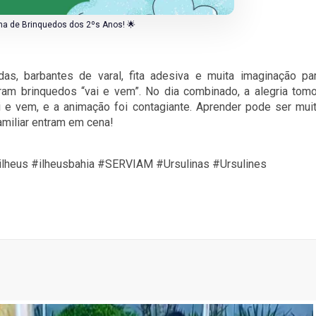
ina de Brinquedos dos 2ºs Anos! 🌟
zadas, barbantes de varal, fita adesiva e muita imaginação pa
iaram brinquedos “vai e vem”. No dia combinado, a alegria tom
 e vem, e a animação foi contagiante. Aprender pode ser mui
familiar entram em cena!
lheus #ilheusbahia #SERVIAM #Ursulinas #Ursulines