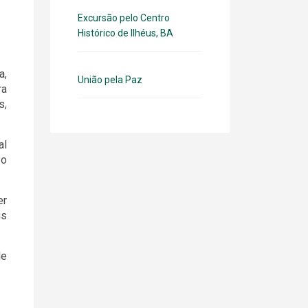
Excursão pelo Centro
Histórico de Ilhéus, BA
a,
União pela Paz
ra
s,
al
 o
er
us
de